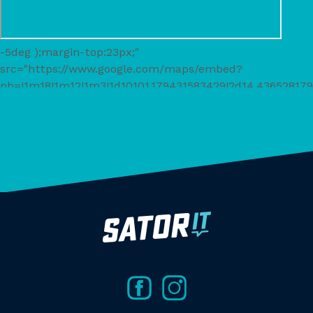
-5deg );margin-top:23px;"
src="https://www.google.com/maps/embed?
pb=!1m18!1m12!1m3!1d10101.179431583429!2d14.436528
Nusle%2C%20Czechia!5e0!3m2!1sen!2s!4v1625566013383!5
width="600" height="450" style="border:0;"
allowfullscreen="" loading="lazy">