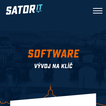
Skip
to
TOGG
content
SOFTWARE
VÝVOJ NA KLÍČ